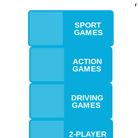
r
SPORT
GAM ES
ACTION
GAM ES
DRIVING
GAM ES
2-PLAYER